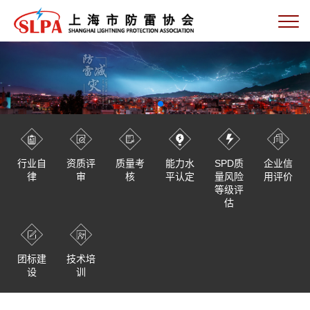
行业自
资质评
质量考
能力水
SPD质
企业信
律
审
核
平认定
量风险
用评价
等级评
估
团标建
技术培
设
训