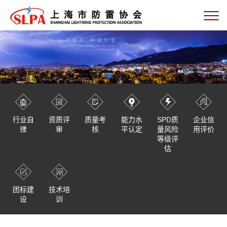
行业自
资质评
质量考
能力水
SPD质
企业信
律
审
核
平认定
量风险
用评价
等级评
估
团标建
技术培
设
训