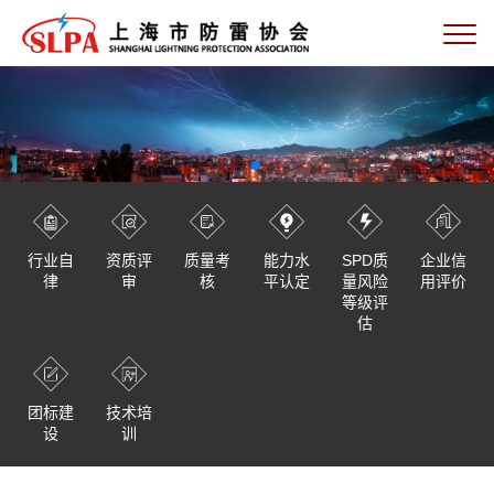
行业自
资质评
质量考
能力水
SPD质
企业信
律
审
核
平认定
量风险
用评价
等级评
估
团标建
技术培
设
训