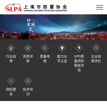
行业自
资质评
质量考
能力水
SPD质
企业信
律
审
核
平认定
量风险
用评价
等级评
估
团标建
技术培
设
训