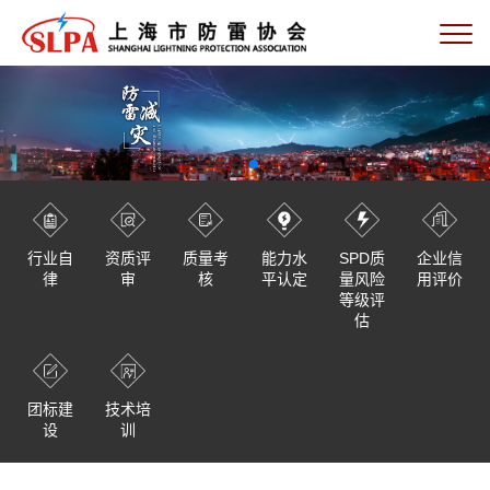
行业自
资质评
质量考
能力水
SPD质
企业信
律
审
核
平认定
量风险
用评价
等级评
估
团标建
技术培
设
训