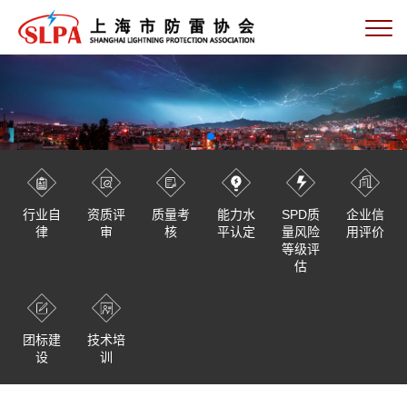
行业自
资质评
质量考
能力水
SPD质
企业信
律
审
核
平认定
量风险
用评价
等级评
估
团标建
技术培
设
训