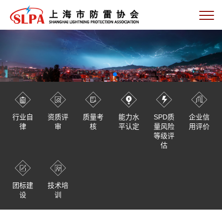
行业自
资质评
质量考
能力水
SPD质
企业信
律
审
核
平认定
量风险
用评价
等级评
估
团标建
技术培
设
训