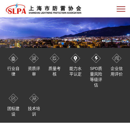
行业自
资质评
质量考
能力水
SPD质
企业信
律
审
核
平认定
量风险
用评价
等级评
估
团标建
技术培
设
训